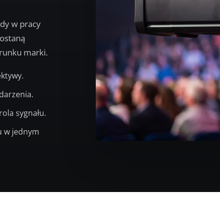
ędy w pracy
zostaną
erunku marki.
ektywy.
darzenia.
ola sygnału.
zu w jednym