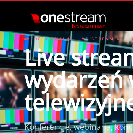
PROFESJONALNY LIVE STREAMING ·
Live strea
wydarzeń 
telewizyjn
Konferencje, webinaria, konc