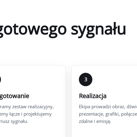
gotowego sygnału
3
ygotowanie
Realizacja
ramy zestaw realizacyjny,
Ekipa prowadzi obraz, dźwi
jemy łącze i projektujemy
prezentacje, grafiki, połącz
riusz sygnału.
zdalne i emisję.