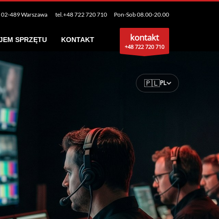
48 722 720 710 Pon-Sob 08.00-20.00
kontakt
JEM SPRZĘTU
KONTAKT
+48 722 720 710
🇵🇱
PL