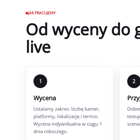
JAK PRACUJEMY
Od wyceny do 
live
1
2
Wycena
Prz
Ustalamy zakres: liczbę kamer,
Dobie
platformy, lokalizację i termin.
testu
Wycena indywidualna w ciągu 1
scena
dnia roboczego.