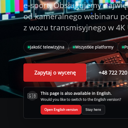
e-sport. Obsługujemy najwię
od kameralnego webinaru po
z wozu transmisyjnego w 4
Jakość telewizyjna
Wszystkie platformy
P
Zapytaj o wycenę
+48 722 720
This page is also available in English.
🇬🇧
Would you like to switch to the English version?
Open English version
Stay here