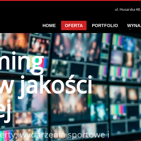
ul. Husarska 48, 02-489 Warszawa tel.+
HOME
OFERTA
PORTFOLIO
WYNA
 OD 2007
ming
w jakości
ej
erty, wydarzenia sportowe i