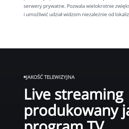
serwery prywatne. Pozwala wielokrotnie zwięk
i umożliwić udział widzom niezależnie od lokaliza
JAKOŚĆ TELEWIZYJNA
Live streaming
produkowany j
program TV