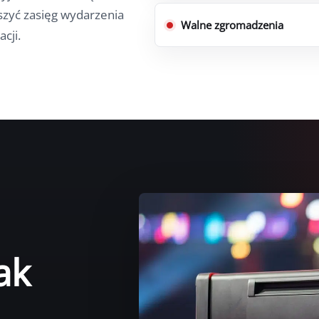
szyć zasięg wydarzenia
Walne zgromadzenia
cji.
ak