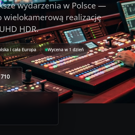
ksze wydarzenia w Polsce —
 wielokamerową realizację
K UHD HDR.
olska i cała Europa
Wycena w 1 dzień
 710